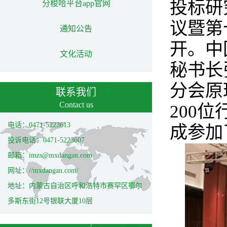
投标研
分梭哈平台app官网
议暨第
通知公告
开。中
文化活动
秘书长
分会原
联系我们
Contact us
200
电话：0471-5223613
成参加
投诉电话：0471-5223607
邮箱：imzs@mxdangan.com
网址：//mxdangan.com/
地址：内蒙古自治区呼和浩特市赛罕区鄂尔
多斯东街12号银联大厦10层