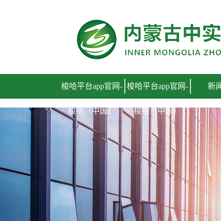
梭哈平台app官网
梭哈平台app官网-
梭哈平台app官网-
新
梭哈（中国）
梭哈（中国）