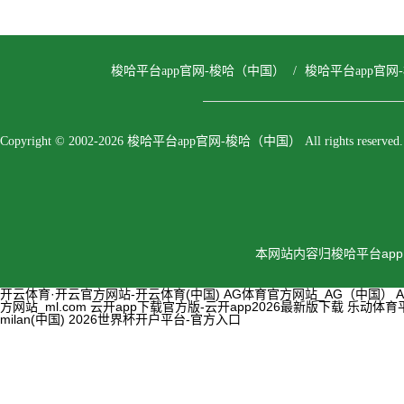
梭哈平台app官网-梭哈（中国）
/
梭哈平台app官
Copyright © 2002-2026 梭哈平台app官网-梭哈（中国） All rights reserved.
本网站内容归梭哈平台ap
开云体育·开云官方网站-开云体育(中国)
AG体育官方网站_AG（中国）
方网站_ml.com
云开app下载官方版-云开app2026最新版下载
乐动体育平
milan(中国)
2026世界杯开户平台-官方入口