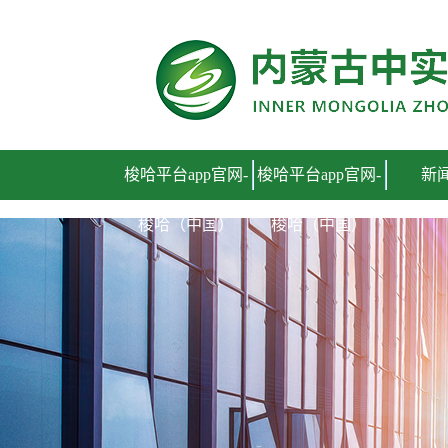
梭哈平台app官网
梭哈平台app官网-
梭哈平台app官网-
新
梭哈（中国）
梭哈（中国）