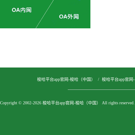
梭哈平台app官网-梭哈（中国）
/
梭哈平台app官
Copyright © 2002-2026 梭哈平台app官网-梭哈（中国） All rights reserved.