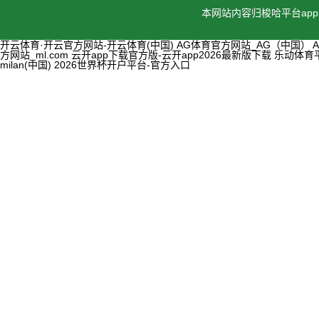
本网站内容归梭哈平台ap
开云体育·开云官方网站-开云体育(中国)
AG体育官方网站_AG（中国）
方网站_ml.com
云开app下载官方版-云开app2026最新版下载
乐动体育平
milan(中国)
2026世界杯开户平台-官方入口