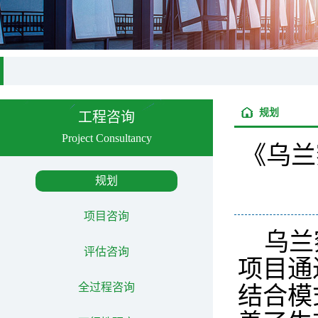
规划
工程咨询
Project Consultancy
《乌兰
规划
项目咨询
乌兰
评估咨询
项目通
全过程咨询
结合模