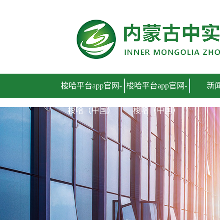
梭哈平台app官网
梭哈平台app官网-
梭哈平台app官网-
新
梭哈（中国）
梭哈（中国）