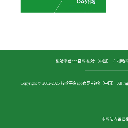
梭哈平台app官网-梭哈（中国）
/
梭哈平
Copyright © 2002-2026 梭哈平台app官网-梭哈（中国） All rights
本网站内容归梭