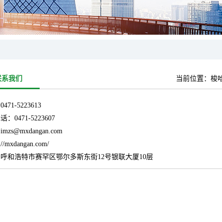
联系我们
当前位置：
梭
471-5223613
：0471-5223607
mzs@mxdangan.com
mxdangan.com/
呼和浩特市赛罕区鄂尔多斯东街12号银联大厦10层