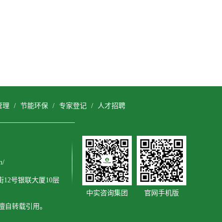
管理
/
节能环保
/
专家登记
/
人才招聘
m/
12号银联大厦10层
中实咨询集团
官网手机版
得擅自转载引用。