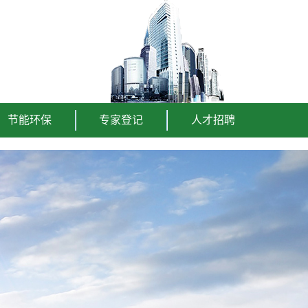
节能环保
专家登记
人才招聘