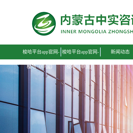
梭哈平台app官网
梭哈平台app官网-
梭哈平台app官网-
新闻动态
梭哈（中国）
梭哈（中国）