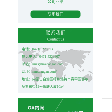
公司业绩
联系我们
联系我们
Contact us
电话：0471-5223613
投诉电话：0471-5223607
邮箱：imzs@mxdangan.com
网址：//mxdangan.com/
地址：内蒙古自治区呼和浩特市赛罕区鄂尔
多斯东街12号银联大厦10层