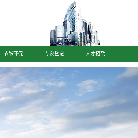
节能环保
专家登记
人才招聘