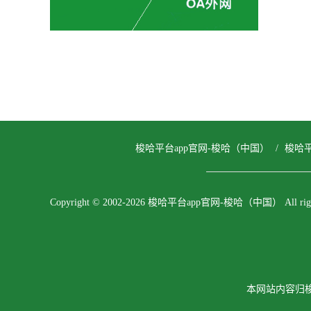
梭哈平台app官网-梭哈（中国）
/
梭哈平
Copyright © 2002-2026 梭哈平台app官网-梭哈（中国） All rights
本网站内容归梭