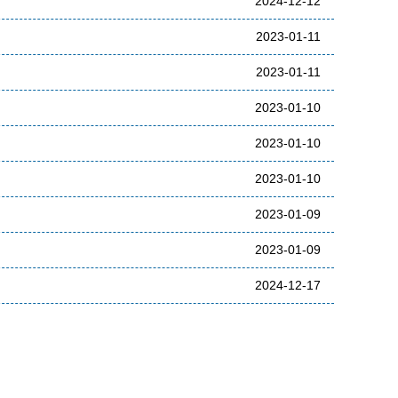
2024-12-12
2023-01-11
2023-01-11
2023-01-10
2023-01-10
2023-01-10
2023-01-09
2023-01-09
2024-12-17