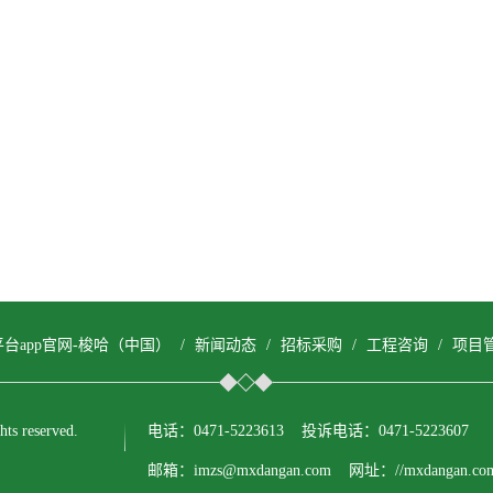
台app官网-梭哈（中国）
/
新闻动态
/
招标采购
/
工程咨询
/
项目
 reserved.
电话：0471-5223613 投诉电话：0471-5223607
邮箱：imzs@mxdangan.com 网址：//mxdangan.co