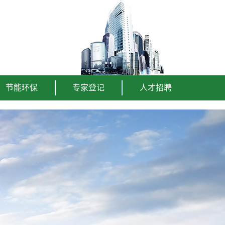
节能环保
专家登记
人才招聘