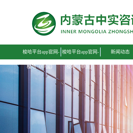
梭哈平台app官网
梭哈平台app官网-
梭哈平台app官网-
新闻动态
梭哈（中国）
梭哈（中国）