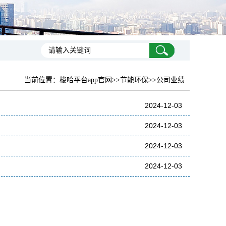
当前位置：
梭哈平台app官网
>>节能环保>>公司业绩
2024-12-03
2024-12-03
2024-12-03
2024-12-03