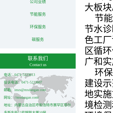
公司业绩
大板块
节能服务
节能
节水诊
环保服务
色工厂
碳服务
区循环
联系我们
广和实
Contact us
环保
电话：0471-5223613
建设示
投诉电话：0471-5223607
邮箱：imzs@mxdangan.com
地实施
网址：//mxdangan.com/
境检测
地址：内蒙古自治区呼和浩特市赛罕区鄂尔
多斯东街12号银联大厦10层