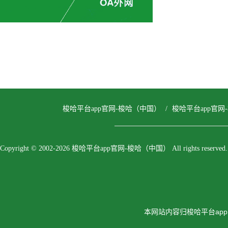
梭哈平台app官网-梭哈（中国）
/
梭哈平台app官
Copyright © 2002-2026 梭哈平台app官网-梭哈（中国） All rights reserved.
本网站内容归梭哈平台ap