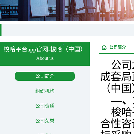
公司简介
梭哈平台app官网-梭哈（中国）
About us
公司
成套局
公司简介
（中国
组织机构
—、
公司资质
梭哈
合性咨
公司荣誉