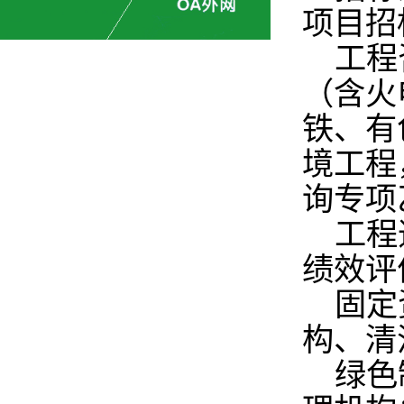
项目招
工程
（含火
铁、有
境工程
询专项
工程
绩效评
固定
构、清
绿色