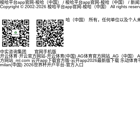
梭哈平台app官网-梭哈（中国）
/
梭哈平台app官网-梭哈（中国）
/
新闻
Copyright © 2002-2026 梭哈平台app官网-梭哈（中国） All rights reserv
哈（中国） 所有，任何单位以及个人
中实咨询集团
官网手机版
开云体育·开云官方网站-开云体育(中国)
AG体育官方网站_AG（中国）
方网站_ml.com
云开app下载官方版-云开app2026最新版下载
乐动体育平
milan(中国)
2026世界杯开户平台-官方入口