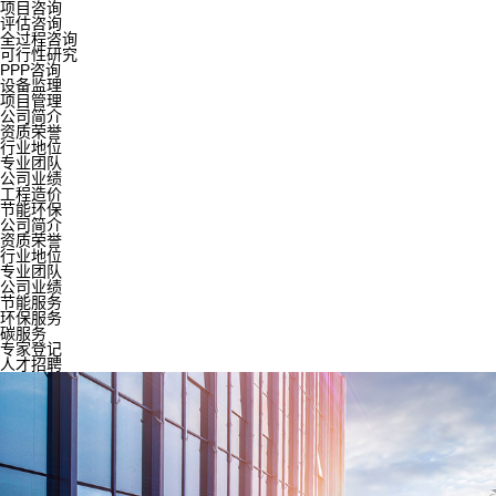
项目咨询
评估咨询
全过程咨询
可行性研究
PPP咨询
设备监理
项目管理
公司简介
资质荣誉
行业地位
专业团队
公司业绩
工程造价
节能环保
公司简介
资质荣誉
行业地位
专业团队
公司业绩
节能服务
环保服务
碳服务
专家登记
人才招聘