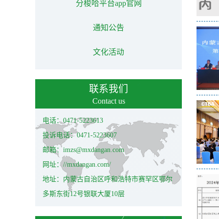
分梭哈平台app官网
通知公告
文化活动
联系我们
Contact us
电话：0471-5223613
投诉电话：0471-5223607
邮箱：imzs@mxdangan.com
网址：//mxdangan.com/
地址：内蒙古自治区呼和浩特市赛罕区鄂尔
多斯东街12号银联大厦10层