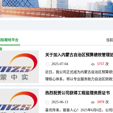
招标梭哈平台
当前
网
关于加入内蒙古自治区预算绩效管理
2025-07-04
5757
次
近日，我公司正式成为内蒙古自治区预算绩
理核心体系，将以专业服务助力自治区财政
热烈祝贺公司获得工程监理资质证书
2025-06-13
5979
次
喜讯传来，振奋人心！2025年6月6日，