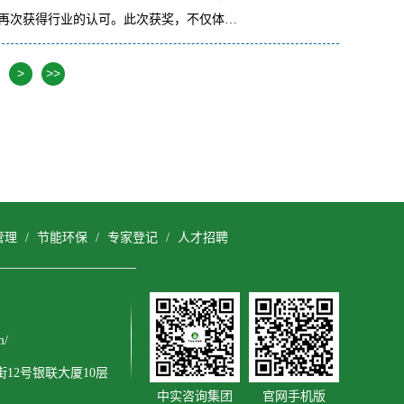
再次获得行业的认可。此次获奖，不仅体…
>
>>
管理
/
节能环保
/
专家登记
/
人才招聘
m/
12号银联大厦10层
中实咨询集团
官网手机版